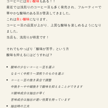
コーヒーには
良い酸味
もある！！
最近では浅煎りのコーヒー豆も多く発売され、フルーティーで
華やかな酸味のある豆が普及してきました。
これは
良い酸味
になります。
コーヒー豆の品質が上がり、上質な酸味を楽しめるようになり
ました。
当店も、浅煎りが得意です！
それでもやっぱり「酸味が苦手」という方
酸味を抑えるにはどうすれば？
酸味の少ないコーヒー豆を選ぶ
なるべく中煎り〜深煎りのものを選ぶ
コーヒー豆の挽き具合で調整
中挽き〜やや細挽きで酸味を抑えることができます
※酸味成分は抽出が早く
苦味成分は抽出が遅い性質を持っています
抽出時の工夫