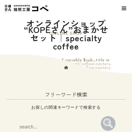
オンラインショップ
“KOPEさん”おまかせ
セット｜specialty
ONLINE SHOP
coffee
Warning
: Undefined variable $sub_title in
/home/r3464255/public_html/coffeeroastery-
kope.com/wp-content/themes/coffeeroastery-
kope/header.php
on line
824
フリーワード検索
お探しの関連キーワードで検索する