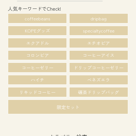
人気キーワードでCheck!
coffeebeans
dripbag
KOPEグッズ
specialtycoffee
エクアドル
エチオピア
コロンビア
コーヒーアイス
コーヒーゼリー
ドリップコーヒーゼリー
ハイチ
ベネズエラ
リキッドコーヒー
碾茶ドリップバッグ
限定セット