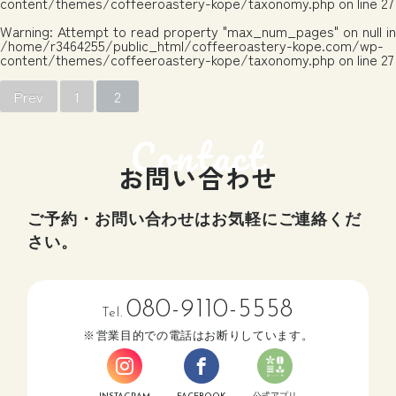
content/themes/coffeeroastery-kope/taxonomy.php
on line
27
Warning
: Attempt to read property "max_num_pages" on null in
/home/r3464255/public_html/coffeeroastery-kope.com/wp-
content/themes/coffeeroastery-kope/taxonomy.php
on line
27
Prev
1
2
お問い合わせ
ご予約・お問い合わせはお気軽にご連絡くだ
さい。
080-9110-5558
Tel.
営業目的での電話はお断りしています。