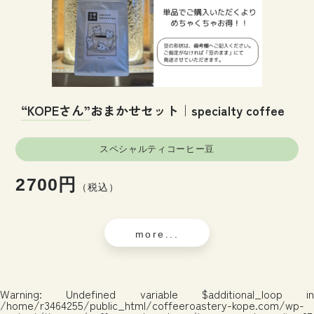
“KOPEさん”おまかせセット｜specialty coffee
スペシャルティコーヒー豆
2700円
（税込）
more...
Warning
: Undefined variable $additional_loop in
/home/r3464255/public_html/coffeeroastery-kope.com/wp-