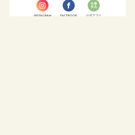
INSTAGRAM
FACEBOOK
公式アプリ
LINE
MAIL FORM
住所
〒518-0722
三重県名張市松崎町1460-4
営業時間
火・木・金・土 / 10:00～16:00
定休日
月・水・日