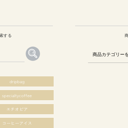
索する
dripbag
specialtycoffee
エチオピア
コーヒーアイス