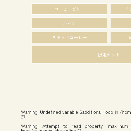
コーヒーゼリー
ド
ハイチ
リキッドコーヒー
限定セット
Warning
: Undefined variable $additional_loop in
/hom
27
Warning
: Attempt to read property "max_num_
kope/taxonomy.php
on line
27