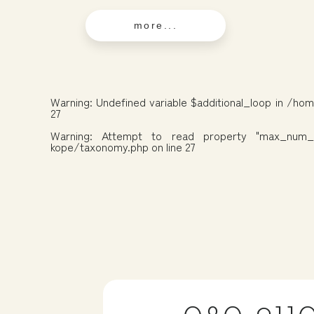
more...
Warning
: Undefined variable $additional_loop in
/hom
27
Warning
: Attempt to read property "max_num_
kope/taxonomy.php
on line
27