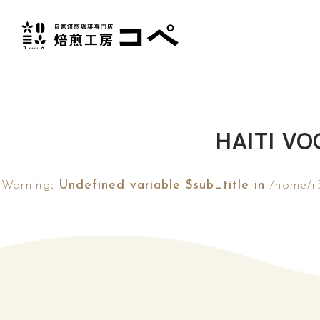
HAITI VO
Warning
: Undefined variable $sub_title in
/home/r