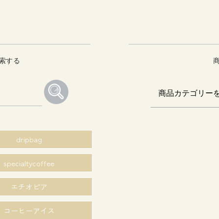
索する
dripbag
specialtycoffee
エチオピア
コーヒーアイス