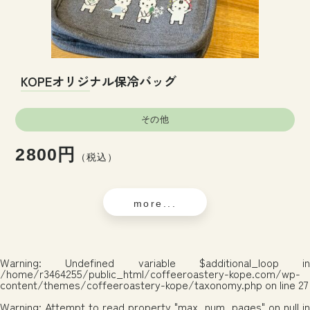
KOPEオリジナル保冷バッグ
その他
2800円
（税込）
more...
Warning
: Undefined variable $additional_loop in
/home/r3464255/public_html/coffeeroastery-kope.com/wp-
content/themes/coffeeroastery-kope/taxonomy.php
on line
27
Warning
: Attempt to read property "max_num_pages" on null in