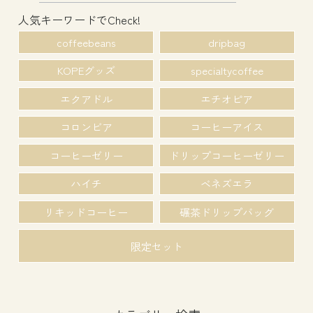
人気キーワードでCheck!
coffeebeans
dripbag
KOPEグッズ
specialtycoffee
エクアドル
エチオピア
コロンビア
コーヒーアイス
コーヒーゼリー
ドリップコーヒーゼリー
ハイチ
ベネズエラ
リキッドコーヒー
碾茶ドリップバッグ
限定セット